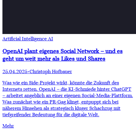
Artificial Intelligence AI
OpenAI plant eigenes Social Network – und es
geht um weit mehr als Likes und Shares
25.04.2025
•
Christoph Hofbauer
Was wie ein Side-Projekt wirkt, könnte die Zukunft des
Internets retten. OpenAI – die KI-Schmiede hinter ChatGPT
– arbeitet angeblich an einer eigenen Social-Media-Plattform.
Was zunächst wie ein PR-Gag klingt, entpuppt sich bei
näherem Hinsehen als strategisch kluger Schachzug mit
tiefgreifender Bedeutung für die digitale Welt.
Mehr