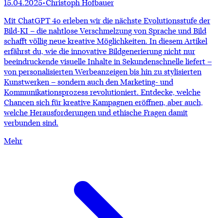
15.04.2025
•
Christoph Hofbauer
Mit ChatGPT 4o erleben wir die nächste Evolutionsstufe der
Bild-KI – die nahtlose Verschmelzung von Sprache und Bild
schafft völlig neue kreative Möglichkeiten. In diesem Artikel
erfährst du, wie die innovative Bildgenerierung nicht nur
beeindruckende visuelle Inhalte in Sekundenschnelle liefert –
von personalisierten Werbeanzeigen bis hin zu stylisierten
Kunstwerken – sondern auch den Marketing- und
Kommunikationsprozess revolutioniert. Entdecke, welche
Chancen sich für kreative Kampagnen eröffnen, aber auch,
welche Herausforderungen und ethische Fragen damit
verbunden sind.
Mehr